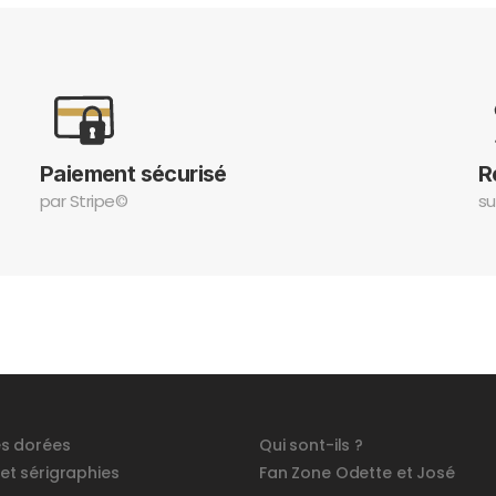
Paiement sécurisé
R
par Stripe©
su
és dorées
Qui sont-ils ?
 et sérigraphies
Fan Zone Odette et José