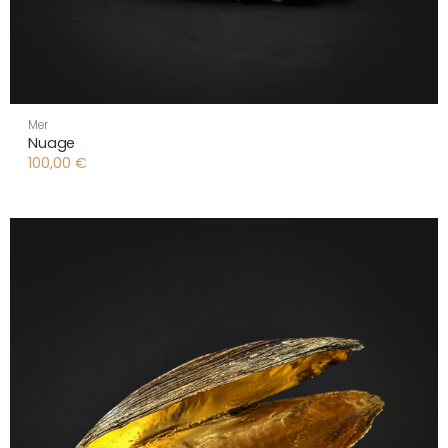
Mer
Nuage
100,00
€