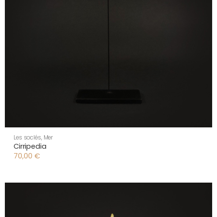
Les soclés
,
Mer
Cirripedia
70,00
€