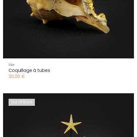
Mer
Coquillage à tubes
30,00
€
Out Of Stock