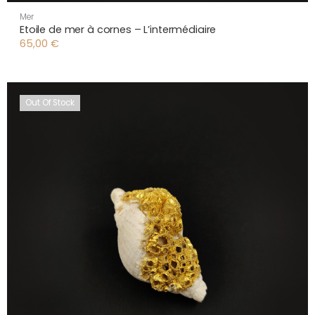
Mer
Etoile de mer à cornes – L’intermédiaire
65,00
€
Out Of Stock