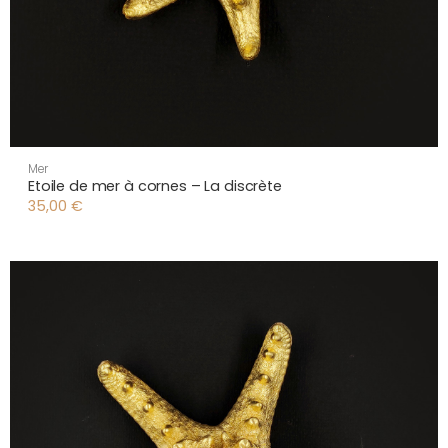
Mer
Etoile de mer à cornes – La discrète
35,00
€