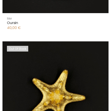
Mer
Oursin
40,00
€
Out Of Stock