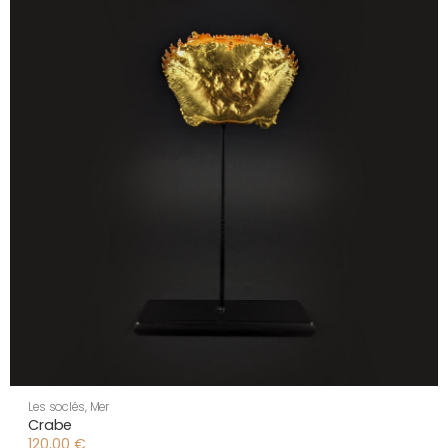
Les soclés
,
Mer
Crabe
120,00
€