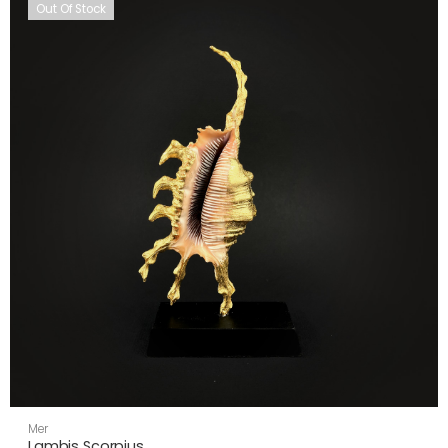
Out Of Stock
Mer
Lambis Scorpius