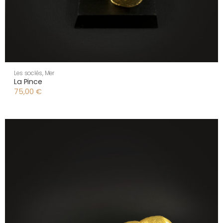
Les soclés
,
Mer
La Pince
75,00
€