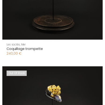
Les soclés
,
Mer
Coquillage trompette
240,00
€
Out Of Stock