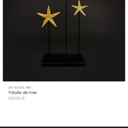
Les soclés
,
Mer
Tritoile de mer
140,00
€