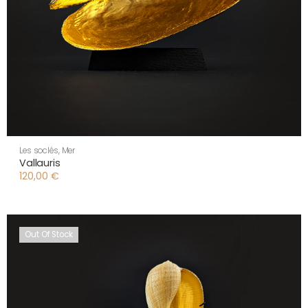
Les soclés
,
Mer
Vallauris
120,00
€
Out Of Stock