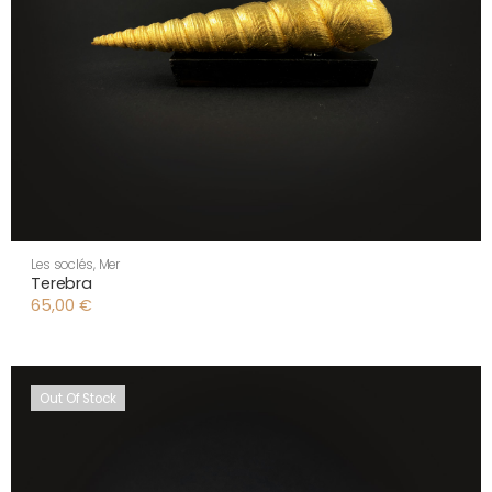
Les soclés
,
Mer
Terebra
65,00
€
Out Of Stock