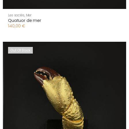
Les soclés
,
Mer
Quatuor de mer
140,00
€
Out Of Stock