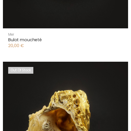
Mer
Bulot moucheté
20,00
€
Out Of Stock