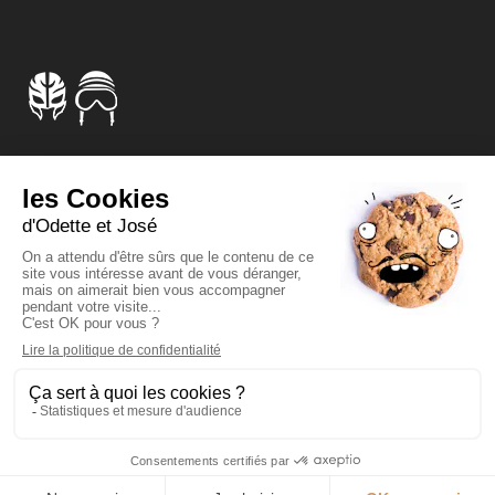
Curiosités dorées
Affiches et sérigraphies
Chimères
Qui sont-ils ?
Fan Zone Odette et José
Politique de confidentialité
Mentions légales
Conditions générales de vente
Copyright © Odette et José. Tous droits réservés.