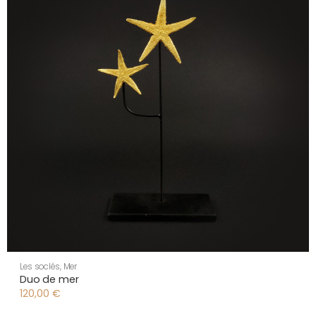
Les soclés
,
Mer
Duo de mer
120,00
€