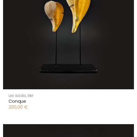
Les soclés
,
Mer
Conque
200,00
€