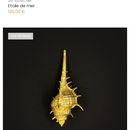
Les soclés
,
Mer
Etoile de mer
130,00
€
Out Of Stock