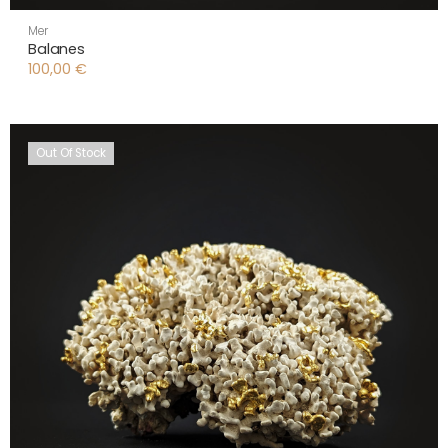
Mer
Balanes
100,00
€
Out Of Stock