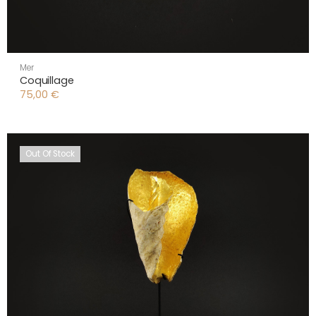
Mer
Coquillage
75,00
€
Out Of Stock