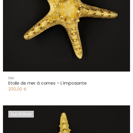
Mer
Etoile de mer à cornes – L’imposante
200,00
€
Out Of Stock