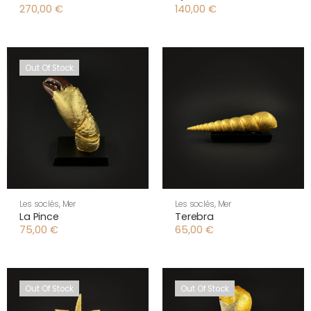
270,00
€
140,00
€
Out Of Stock
Les soclés
,
Mer
Les soclés
,
Mer
La Pince
Terebra
75,00
€
65,00
€
Out Of Stock
Out Of Stock