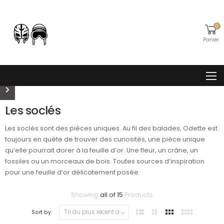
0
Panier
Les soclés
Les soclés sont des pièces uniques. Au fil des balades, Odette est
toujours en quête de trouver des curiosités, une pièce unique
qu’elle pourrait dorer à la feuille d’or. Une fleur, un crâne, un
fossiles ou un morceaux de bois. Toutes sources d’inspiration
pour une feuille d’or délicatement posée.
Trié
Showing
all of 15
Products
du
Sort by:
plus