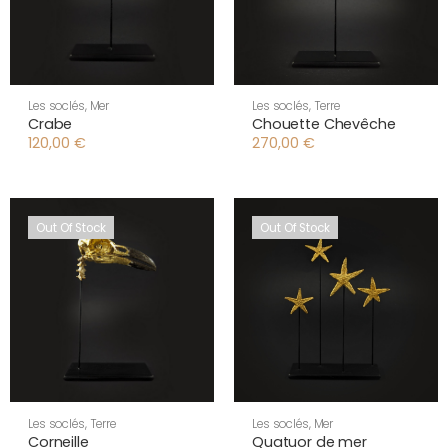
Les soclés
,
Mer
Les soclés
,
Terre
Crabe
Chouette Chevêche
120,00
€
270,00
€
Out Of Stock
Out Of Stock
Les soclés
,
Terre
Les soclés
,
Mer
Corneille
Quatuor de mer