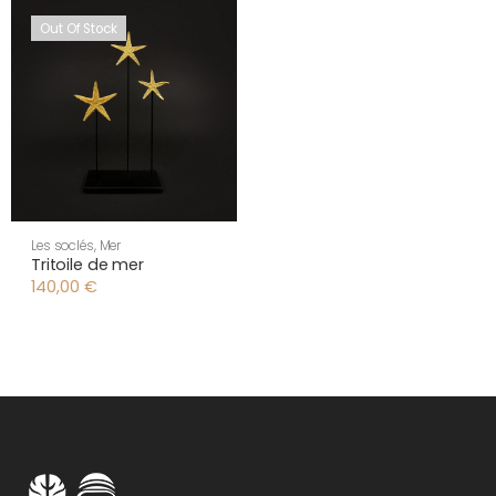
Out Of Stock
Les soclés
,
Mer
Tritoile de mer
140,00
€