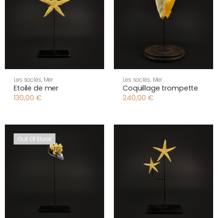
Les soclés
,
Mer
Les soclés
,
Mer
Etoile de mer
Coquillage trompette
130,00
€
240,00
€
Out Of Stock