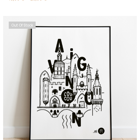
Plage
de
prix :
15,00 €
à
Out Of Stock
20,00 €