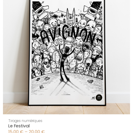
Tirages numériques
Le Festival
15,00
€
–
20,00
€