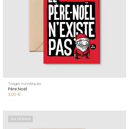
Tirages numériques
Père Noël
3,00
€
Out Of Stock