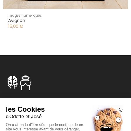
Tirages numériques
Avignon
15,00
€
Curiosités dorées
Affiches et sérigraphies
Chimères
Qui sont-ils ?