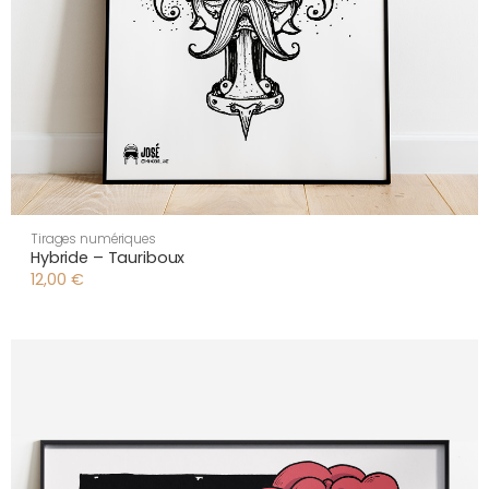
Tirages numériques
Hybride – Tauriboux
12,00
€