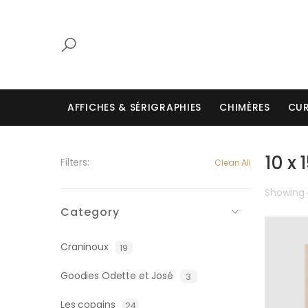
AFFICHES & SÉRIGRAPHIES
CHIMÈRES
CUR
10 x 
Filters:
Clean All
Showing
Category
Craninoux
19
Goodies Odette et José
3
Les copains
24