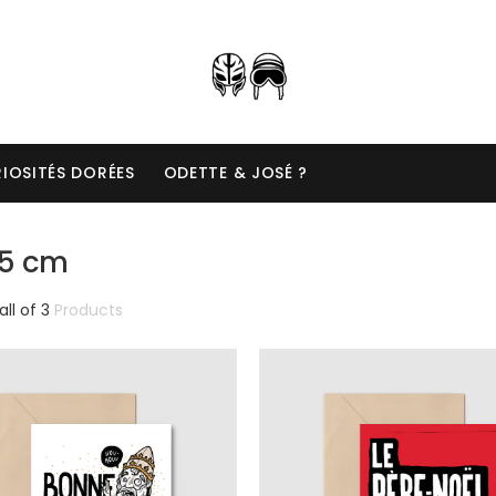
IOSITÉS DORÉES
ODETTE & JOSÉ ?
15 cm
Trié
all of 3
Products
du
plus
récent
au
plus
ancien