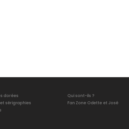
és dorées
Qui sont-ils ?
 et sérigraphies
Fan Zone Odette et José
s