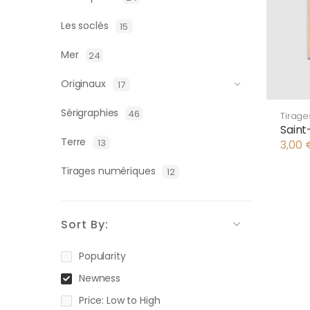
Les soclés
15
Mer
24
Originaux
17
Sérigraphies
46
Tirag
Saint
Terre
13
3,00
Tirages numériques
12
Sort By:
Popularity
Newness
Price: Low to High