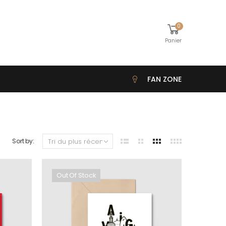
0
Panier
FAN ZONE
Sort by:
Out Of Stock