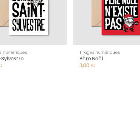
es numériques
Tirages numériques
-Sylvestre
Père Noël
€
3,00
€