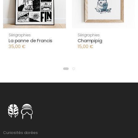
Sérigraphies
Sérigraphies
La panne de Francis
Champipig
35,00
€
15,00
€
Curiosités dorées