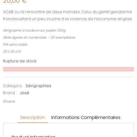
20,00
€
ACAB ou la rencontre de deux mondes. Celui du gentil gendarme
franchouillard un peu cruche à la violence de l’acronyme anglais.
Sérigraphie 2 couleurs sur papier 200g
Série signée et numérotée – 20 exemplaires
Prix sans cadre
20 x 20 cm
Rupture de stock
Category:
Sérigraphies
Brand :
José
Share:
Description
Informations Complémentaires