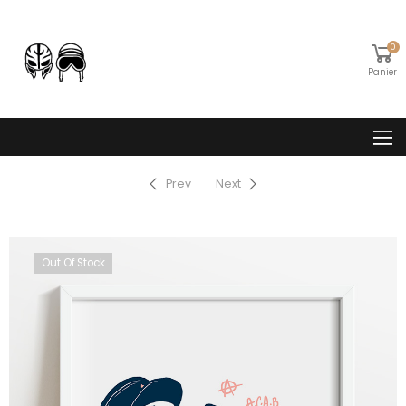
0
Panier
Prev
Next
Out Of Stock