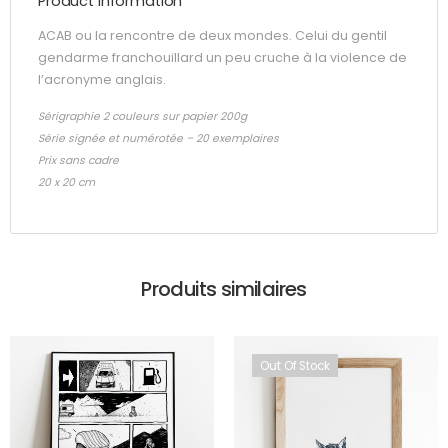
Product Information
ACAB ou la rencontre de deux mondes. Celui du gentil
gendarme franchouillard un peu cruche à la violence de
l’acronyme anglais.
Sérigraphie 2 couleurs sur papier 200g
Série signée et numérotée – 20 exemplaires
Prix sans cadre
20 x 20 cm
Produits similaires
Out Of Stock