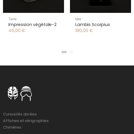
Terre
Mer
Impression végétale-2
Lambis Scorpius
45,00
€
180,00
€
Curiosités dorées
Affiches et sérigraphies
Chimères