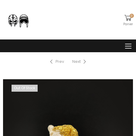
0
Panier
Prev
Next
Out Of Stock