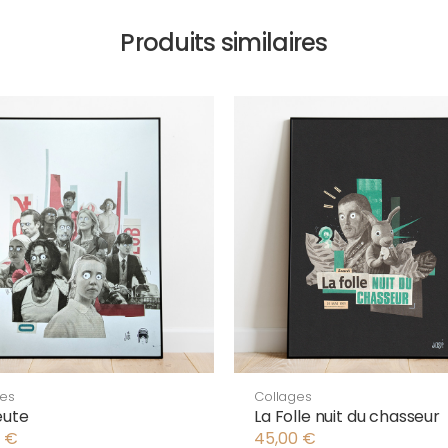
Produits similaires
ges
Collages
eute
La Folle nuit du chasseur
0
€
45,00
€