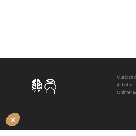
Curiosit
Affiches
Chimère