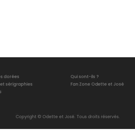
és dorées
Qui sont-ils ?
 et sérigraphies
Fan Zone Odette et José
s
Copyright © Odette et José. Tous droits réservés.