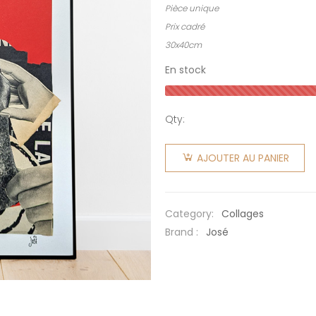
Pièce unique
Prix cadré
30x40cm
En stock
Qty:
quantité
de Chien
AJOUTER AU PANIER
chien
Category:
Collages
Brand :
José