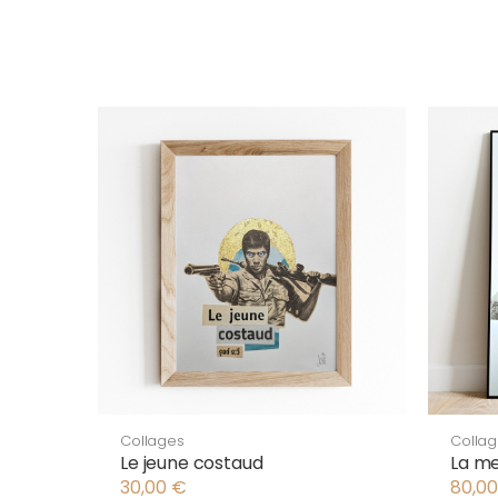
Collages
Colla
Le jeune costaud
La m
30,00
€
80,0