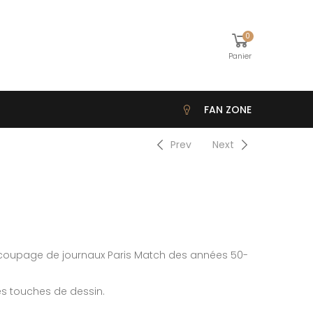
0
Panier
FAN ZONE
Prev
Next
écoupage de journaux Paris Match des années 50-
s touches de dessin.