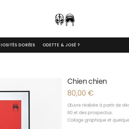
IOSITÉS DORÉES
ODETTE & JOSÉ ?
Chien chien
80,00
€
Œuvre réalisée à partir de d
60 et des prospectus.
Collage graphique et quelque