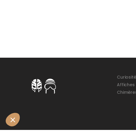
Curiosit
Affiches
Chimère