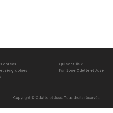
és dorées
Qui sont-ils ?
 et sérigraphies
Fan Zone Odette et José
s
Copyright © Odette et José. Tous droits réservés.