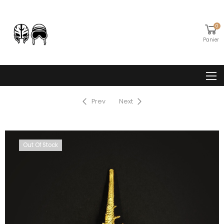
0
Panier
Prev
Next
Out Of Stock