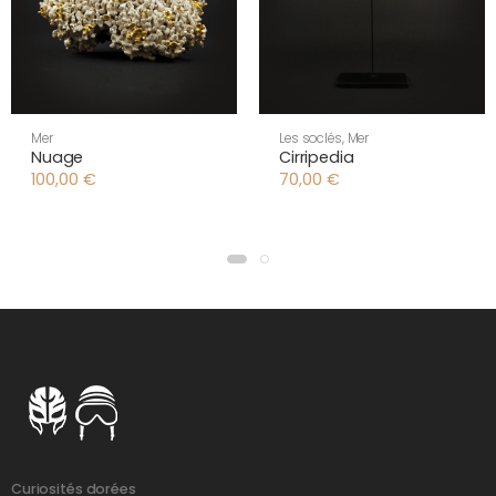
Mer
Les soclés
,
Mer
Nuage
Cirripedia
100,00
€
70,00
€
Curiosités dorées