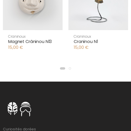
Craninoux
Craninoux
Magnet Crâninou N13
Craninou N1
15,00
€
15,00
€
Curiosités dorées