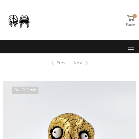
0
Panier
Prev
Next
Out Of Stock