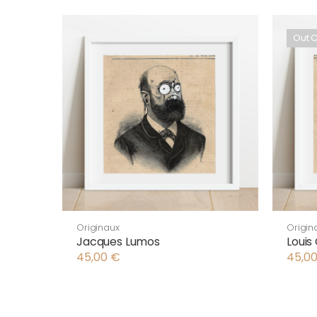
Out O
Originaux
Origin
Jacques Lumos
Louis
45,00
€
45,0