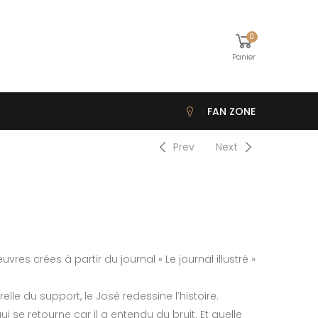
0
Panier
FAN ZONE
Prev
Next
vres crées à partir du journal « Le journal illustré »
lle du support, le José redessine l’histoire.
 qui se retourne car il a entendu du bruit. Et quelle