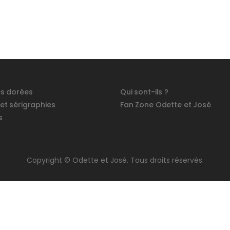
és dorées
Qui sont-ils ?
 et sérigraphies
Fan Zone Odette et José
s
Copyright © Odette et José. Tous droits réservés.