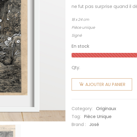
ne fut pas surprise quand il dé
18 x 24 cm
Pièce unique
Signé
En stock
Qty:
quantité
de Diane
AJOUTER AU PANIER
la pâle
Category:
Originaux
Tag:
Pièce Unique
Brand :
José