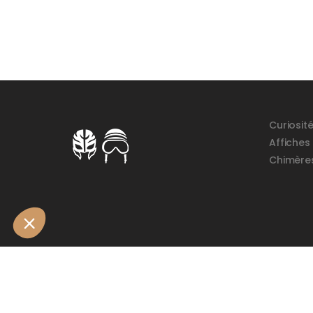
Curiosit
Affiches
Chimère