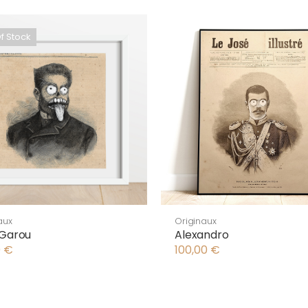
f Stock
aux
Originaux
 Garou
Alexandro
0
€
100,00
€