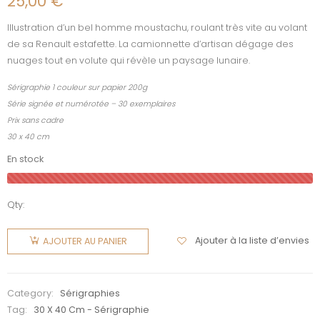
25,00
€
Illustration d’un bel homme moustachu, roulant très vite au volant
de sa Renault estafette. La camionnette d’artisan dégage des
nuages tout en volute qui révèle un paysage lunaire.
Sérigraphie 1 couleur sur papier 200g
Série signée et numérotée – 30 exemplaires
Prix sans cadre
30 x 40 cm
En stock
Qty:
quantité
de
Ajouter à la liste d’envies
AJOUTER AU PANIER
L'estafette
Category:
Sérigraphies
Tag:
30 X 40 Cm - Sérigraphie