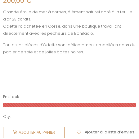
200,00
€
Grande étoile de mer à cornes, élément naturel doré à la feuille
d’or 23 carats.
Odette l’a achetée en Corse, dans une boutique travaillant
directement avec les pêcheurs de Bonifacio.
Toutes les pièces d’Odette sont délicatement emballées dans du
papier de soie et de jolies boites noires.
En stock
Qty:
quantité
de Etoile
Ajouter à la liste d’envies
AJOUTER AU PANIER
de mer à