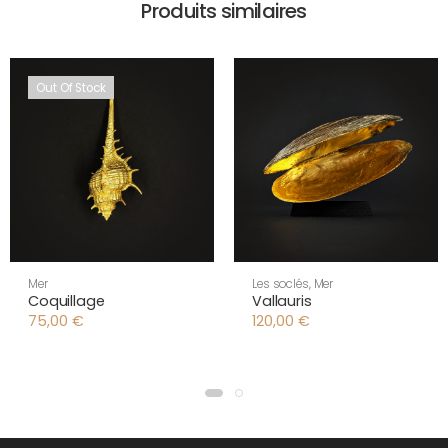
Produits similaires
Out Of Stock
Mer
Les soclés
,
Mer
Coquillage
Vallauris
75,00
€
120,00
€