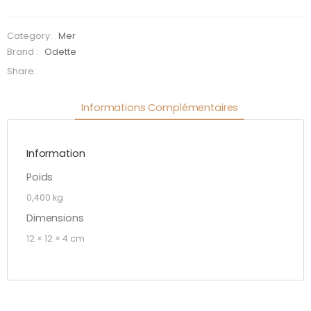
cornes -
L'imposante
Category:
Mer
Brand :
Odette
Share:
Informations Complémentaires
Information
Poids
0,400 kg
Dimensions
12 × 12 × 4 cm