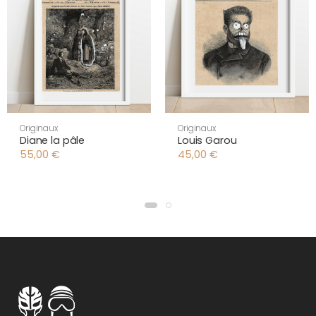
Originaux
Originaux
Diane la pâle
Louis Garou
55,00
€
45,00
€