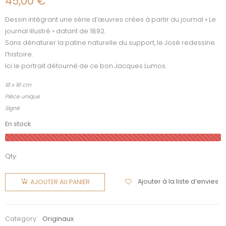
45,00
€
Dessin intégrant une série d’œuvres crées à partir du journal « Le
journal illustré » datant de 1892.
Sans dénaturer la patine naturelle du support, le José redessine
l’histoire.
Ici le portrait détourné de ce bon Jacques Lumos.
18 x 18 cm
Pièce unique
Signé
En stock
Qty:
quantité
de
Ajouter à la liste d’envies
AJOUTER AU PANIER
Jacques
Lumos
Category:
Originaux