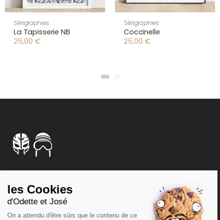
Sérigraphies
Sérigraphies
La Tapisserie NB
Coccinelle
25,00
€
25,00
€
Curiosités dorées
Affiches et sérigraphies
Chimères