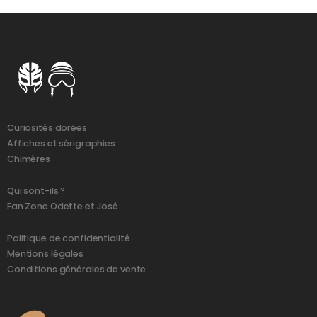
Curiosités dorées
Affiches et sérigraphies
Chimères
Qui sont-ils ?
Fan Zone Odette et José
Politique de confidentialité
Mentions légales
Conditions générales de vente