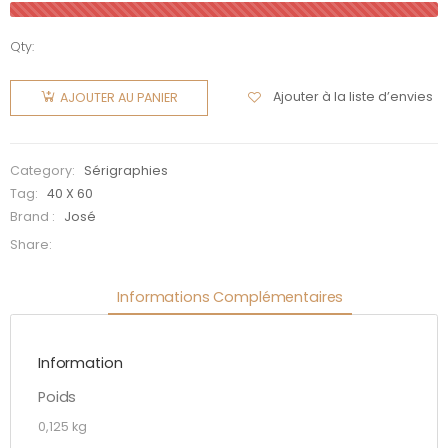
Qty:
quantité
de La
Ajouter à la liste d’envies
AJOUTER AU PANIER
panne de
Francis
Category:
Sérigraphies
Tag:
40 X 60
Brand :
José
Share:
Informations Complémentaires
Information
Poids
0,125 kg