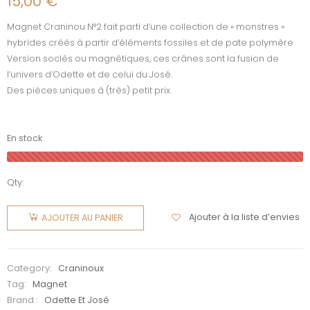
15,00
€
Magnet Craninou N°2 fait parti d’une collection de « monstres »
hybrides créés à partir d’éléments fossiles et de pate polymère.
Version soclés ou magnétiques, ces crânes sont la fusion de
l’univers d’Odette et de celui du José.
Des pièces uniques à (très) petit prix.
En stock
Qty:
quantité
de
Ajouter à la liste d’envies
AJOUTER AU PANIER
Magnet
Craninou
N2
Category:
Craninoux
Tag:
Magnet
Brand :
Odette Et José