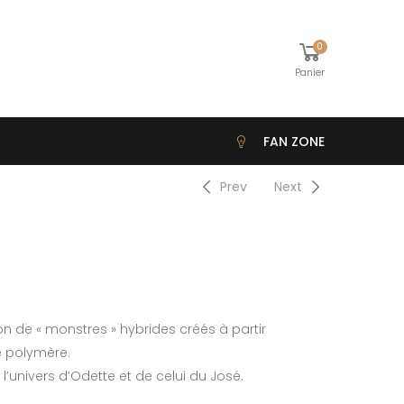
0
Panier
FAN ZONE
Prev
Next
ion de « monstres » hybrides créés à partir
e polymère.
 l’univers d’Odette et de celui du José.