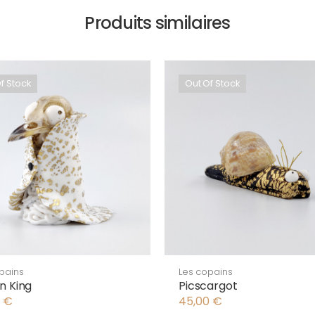
Produits similaires
f Stock
Out Of Stock
pains
Les copains
n King
Picscargot
0
€
45,00
€