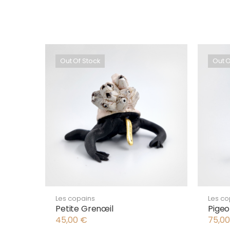
Out Of Stock
Out O
Les copains
Les co
Petite Grenœil
Pigeo
45,00
€
75,0