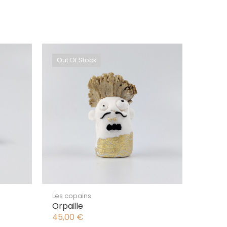
Out Of Stock
Les copains
Orpaille
45,00
€