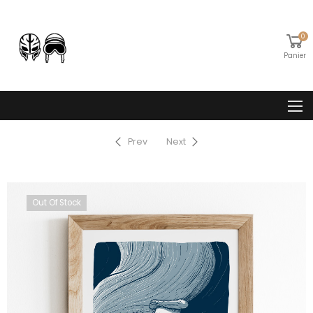
0
Panier
Prev
Next
Out Of Stock