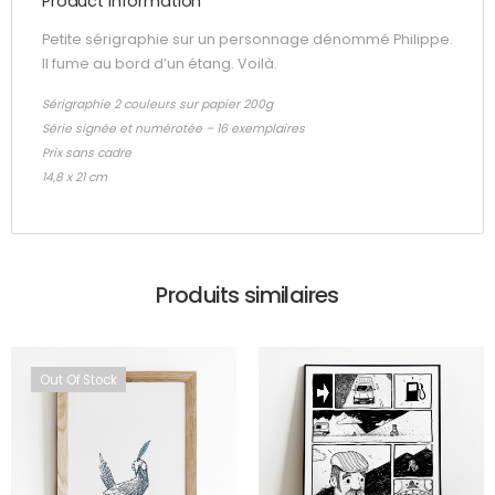
Product Information
Petite sérigraphie sur un personnage dénommé Philippe.
Il fume au bord d’un étang. Voilà.
Sérigraphie 2 couleurs sur papier 200g
Série signée et numérotée – 16 exemplaires
Prix sans cadre
14,8 x 21 cm
Produits similaires
Out Of Stock