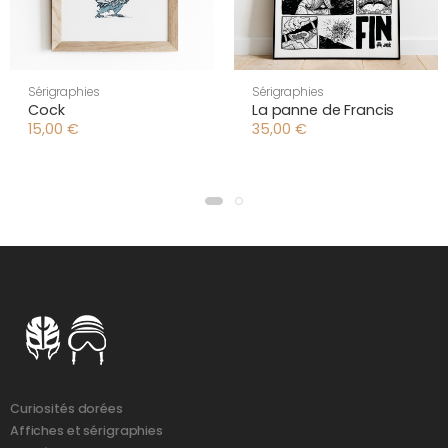
Sérigraphies
Sérigraphies
Cock
La panne de Francis
15,00
€
35,00
€
Curiosités dorées
Affiches et sérigraphies