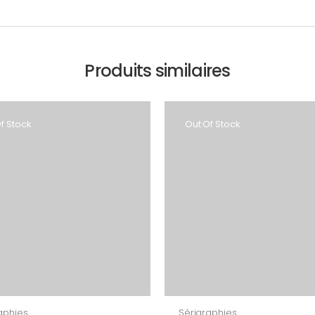
Produits similaires
f Stock
Out Of Stock
aphies
Sérigraphies