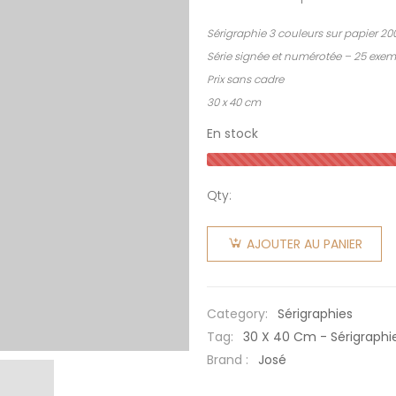
Sérigraphie 3 couleurs sur papier 20
Série signée et numérotée – 25 exem
Prix sans cadre
30 x 40 cm
En stock
Qty:
quantité
de Tour
AJOUTER AU PANIER
de vie
Category:
Sérigraphies
Tag:
30 X 40 Cm - Sérigraphi
Brand :
José