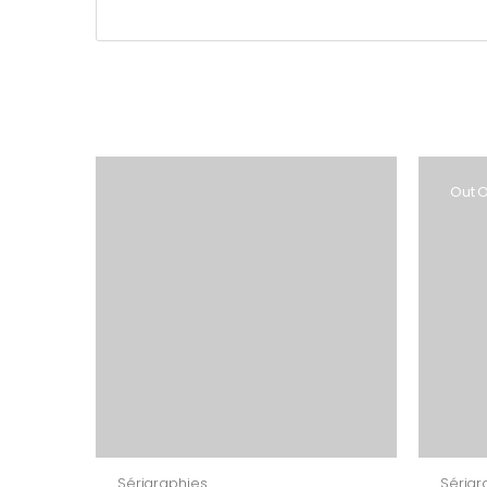
Out O
Sérigraphies
Sérigr