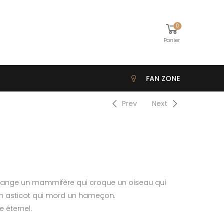
0
Panier
FAN ZONE
Prev
Next
i mange un mammifère qui croque un oiseau qui
un asticot qui mord un hameçon.
le éternel.