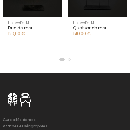
Les soclés
,
Mer
Les soclés
,
Mer
Duo de mer
Quatuor de mer
120,00
€
140,00
€
Curiosités dorées
Affiches et sérigraphies