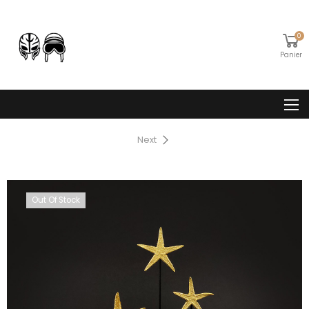
0
Panier
Next
Out Of Stock