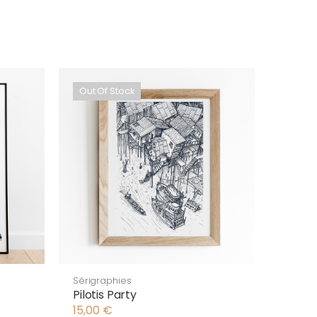
Out Of Stock
Sérigraphies
Pilotis Party
15,00
€