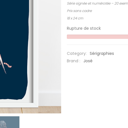
Série signée et numérotée – 20 exem
Prix sans cadre
18 x 24 cm
Rupture de stock
Category:
Sérigraphies
Brand :
José