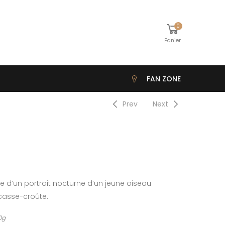
0
Panier
FAN ZONE
Prev
Next
hie d’un portrait nocturne d’un jeune oiseau
casse-croûte.
0g