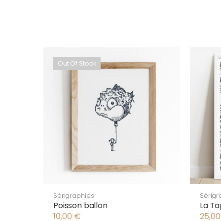
Out Of Stock
Sérigraphies
Sérigr
Poisson ballon
La Ta
10,00
€
25,0