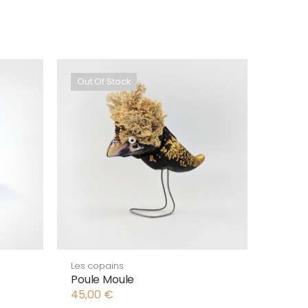
Out Of Stock
Les copains
Poule Moule
45,00
€