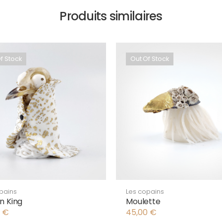
Produits similaires
f Stock
Out Of Stock
pains
Les copains
n King
Moulette
0
€
45,00
€