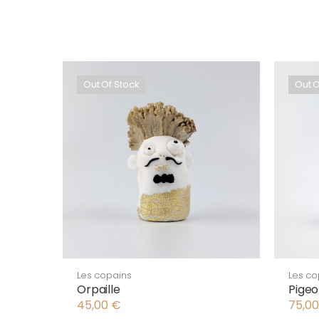
Out Of Stock
Out O
Les copains
Les co
Orpaille
Pigeo
45,00
€
75,0