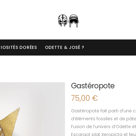
IOSITÉS DORÉES
ODETTE & JOSÉ ?
Gastéropote
75,00
€
Gastéropote fait parti d’une c
d’éléments fossiles et de pât
Fusion de l’univers d’Odette e
Escargot plat Xeropicta et feuil