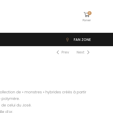
0
Panier
FAN ZONE
Prev
Next
ollection de « monstres » hybrides créés à partir
e polymère.
t de celui du José.
le d’or.