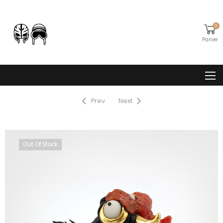
0
Panier
Prev
Next
Out Of Stock