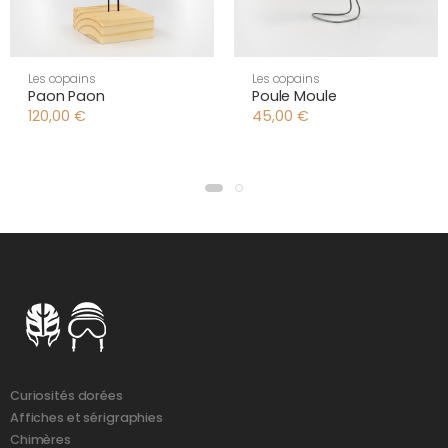
Les copains
Les copains
Paon Paon
Poule Moule
120,00
€
45,00
€
Curiosités dorées
Affiches et sérigraphies
Chimères